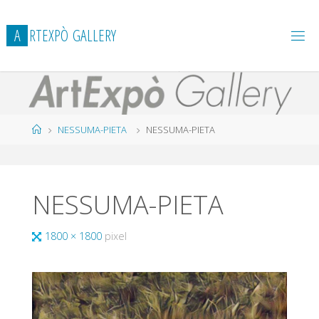
Salta
al
A
R
T
E
X
P
Ò
G
A
L
L
E
R
Y
contenuto
Home
NESSUMA-PIETA
NESSUMA-PIETA
NESSUMA-PIETA
Tutta
1800 × 1800
pixel
larghezza