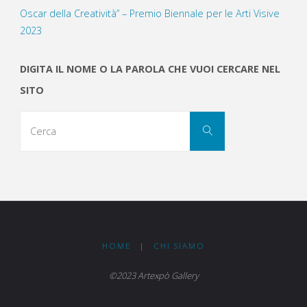
Oscar della Creatività” – Premio Biennale per le Arti Visive
2023
DIGITA IL NOME O LA PAROLA CHE VUOI CERCARE NEL
SITO
Cerca
Cerca
per:
HOME
|
CHI SIAMO
©2023 Artexpò Gallery