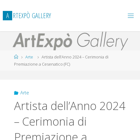
Salta
al
A
R
T
E
X
P
Ò
G
A
L
L
E
R
Y
contenuto
Home
Arte
Artista dell’Anno 2024 – Cerimonia di
Premiazione a Cesenatico (FC)
Arte
Artista dell’Anno 2024
– Cerimonia di
Premiazione a