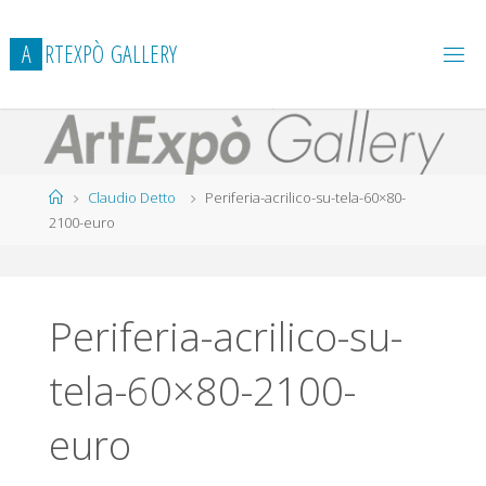
Salta
al
A
R
T
E
X
P
Ò
G
A
L
L
E
R
Y
contenuto
Home
Claudio Detto
Periferia-acrilico-su-tela-60×80-
2100-euro
Periferia-acrilico-su-
tela-60×80-2100-
euro