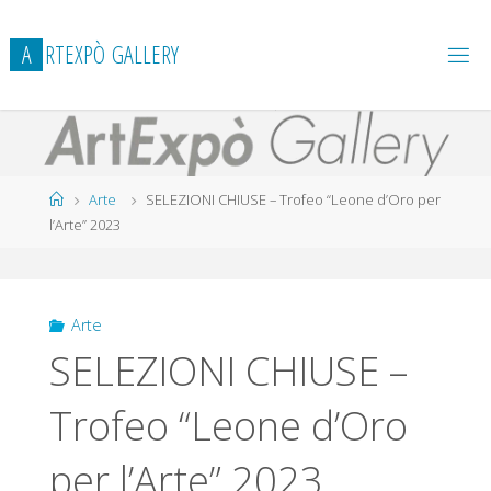
Salta
al
A
R
T
E
X
P
Ò
G
A
L
L
E
R
Y
contenuto
Home
Arte
SELEZIONI CHIUSE – Trofeo “Leone d’Oro per
l’Arte” 2023
Arte
SELEZIONI CHIUSE –
Trofeo “Leone d’Oro
per l’Arte” 2023